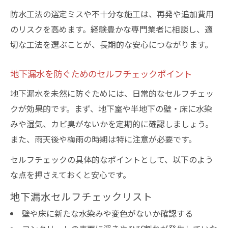
目安
防水工法の選定ミスや不十分な施工は、再発や追加費用
地下漏水対策で重視すべき補修ポイントと
のリスクを高めます。経験豊かな専門業者に相談し、適
は
切な工法を選ぶことが、長期的な安心につながります。
防水シート補修を失敗しないための注意点
地下漏水を防ぐためのセルフチェックポイント
地下防水シートと他工法の比較メリット紹
介
地下漏水を未然に防ぐためには、日常的なセルフチェッ
クが効果的です。まず、地下室や半地下の壁・床に水染
地下漏水が起きた時のセルフ診断と緊急対応法
みや湿気、カビ臭がないかを定期的に確認しましょう。
地下漏水発生時のセルフ診断方法を解説
また、雨天後や梅雨の時期は特に注意が必要です。
地下コンクリートの水染みを見極めるコツ
セルフチェックの具体的なポイントとして、以下のよう
緊急時にできる地下漏水の応急対応法
な点を押さえておくと安心です。
地下漏水時に業者へ相談するべきタイミン
グ
地下漏水セルフチェックリスト
セルフ診断で見落としがちな地下漏水の症
壁や床に新たな水染みや変色がないか確認する
状