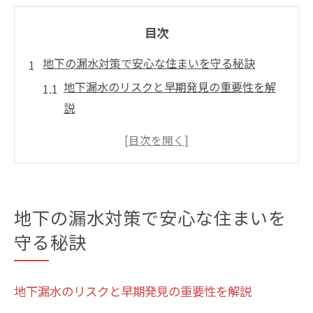
目次
地下の漏水対策で安心な住まいを守る秘訣
地下漏水のリスクと早期発見の重要性を解
説
地下防水工法で住まいを守るための基本知
識
地下漏水を防ぐためのセルフチェックポイ
ント
地下の漏水対策で安心な住まいを
地下コンクリートの水染み対策の実践例紹
守る秘訣
介
地下漏水と防水シート選びの注意点とは
地下コンクリートの水染み原因と防水工事選び
地下漏水のリスクと早期発見の重要性を解説