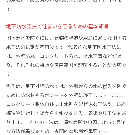
て
す。
一戸建ての地下を守る止水工事の実際とは
止水工事の基本と地下漏水への対応方法
地下防水工法で住まいを守るための基本知識
地下漏水発生時に行う止水工事の流れ
地下漏水を防ぐには、建物の構造や用途に適した地下防
止水工事単価を知り賢く見積もりを取るコ
水工法の選定が不可欠です。代表的な地下防水工法に
ツ
は、外壁防水、コンクリート防水、止水工事などがあ
地下漏水に効果的な止水工事施工方法の選
り、それぞれの特徴や適用範囲を理解することが大切で
択
す。
止水工事で再発防止するための重要ポイン
例えば、地下外壁防水では、外部からの水の侵入を防ぐ
ト
ために防水材や防水シートを外壁に施工します。また、
防水シートの耐用年数と補修ポイント総まとめ
コンクリート躯体自体に止水剤を混ぜ込む工法や、既存
地下漏水を防ぐ防水シートの寿命を徹底解
構造物に対して後から止水材を注入する後やり工法もあ
説
ります。これらの工法は、漏水箇所や原因によって最適
な方法が異なるため、専門的な診断が重要です。
防水シートの耐用年数と交換タイミングの