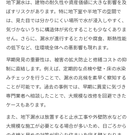
地下コンクリートの漏水原因を徹底解説
地下漏水は、建物の耐久性や資産価値に大きな影響を及
地下漏水を引き起こすひび割れの特徴と対
ぼすリスクがあります。特に地下室や半地下の空間で
策
は、見た目では分かりにくい場所で水が浸入しやすく、
気づかないうちに構造体が劣化することも少なくありま
防水工事選びで失敗しないポイントとは
せん。さらに、漏水が進行するとカビや腐食、断熱性能
地下漏水にはどんな防水工法が有効か
の低下など、住環境全体への悪影響も現れます。
地下コンクリートの水染みと防水シートの
関係
早期発見の重要性は、被害の拡大防止と修繕コストの抑
制に直結します。例えば、定期的な点検や壁・床の水染
漏水を防ぐための地下防水工法を徹底解説
みチェックを行うことで、漏水の兆候を素早く察知する
地下漏水に強い代表的な防水工法の特徴
ことが可能です。過去の事例では、早期に異変に気づき
地下防水シートの種類と選び方を紹介
専門業者へ相談したことで、大規模な改修を回避できた
地下コンクリート防水の最新技術と効果
ケースもあります。
地下防水工法選定時の注意点と比較ポイン
また、地下漏水は放置すると止水工事や外壁防水などの
ト
大規模な施工が必要となる場合が多いため、日ごろから
地下漏水防止に役立つDIY工法の限界につい
の点検と早めの対策が安心な住まいを守る鍵となりま