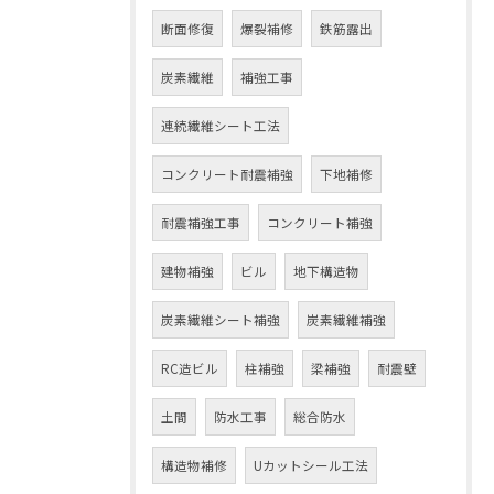
断面修復
爆裂補修
鉄筋露出
炭素繊維
補強工事
連続繊維シート工法
コンクリート耐震補強
下地補修
耐震補強工事
コンクリート補強
建物補強
ビル
地下構造物
炭素繊維シート補強
炭素繊維補強
RC造ビル
柱補強
梁補強
耐震壁
土間
防水工事
総合防水
構造物補修
Uカットシール工法