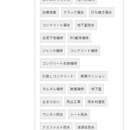
白華現象
クラック漏水
打ち継ぎ漏水
コンクリート漏水
地下室防水
左官下地補修
RC躯体補修
ジャンカ補修
コンクリート補修
コンクリート欠損補修
打放しコンクリート
新築マンション
モルタル補修
断面補修
地下室
止まらない
防止工事
防水材選定
ウレタン防水
シート防水
アスファルト防水
浸透性防水