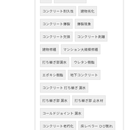
コンクリート耐久性
建物劣化
コンクリート爆裂
爆裂現象
コンクリート欠損
コンクリート剥離
建物修繕
マンション大規模修繕
打ち継ぎ部漏水
ウレタン樹脂
エポキシ樹脂
地下コンクリート
コンクリート 打ち継ぎ 漏水
打ち継ぎ部 漏水
打ち継ぎ部 止水材
コールドジョイント 漏水
コンクリート老朽化
床レベラー ひび割れ