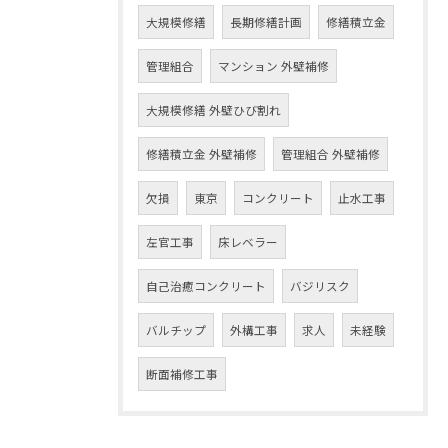
大規模修繕
長期修繕計画
修繕積立金
管理組合
マンション 外壁補修
大規模修繕 外壁ひび割れ
修繕積立金 外壁補修
管理組合 外壁補修
欠損
東京
コンクリート
止水工事
左官工事
床レベラー
自己治癒コンクリート
バジリスク
バルチップ
外構工事
求人
未経験
断面補修工事