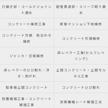
打継ぎ部・コールドジョイン
配管貫通部・スリーブ周り漏
ト漏水
水
コンクリート補修工事
新築マンション下地補修
コンクリート欠損 色合わせ
コンクリート欠損補修
補修
床レベラー工事(セルフレベ
ジャンカ・豆板補修
リング)
床レベラーのひび割れ・浮
土間コンクリート・土間モル
き・剥がれ
タル工事
駐車場土間コンクリート
コンクリートひび割れ
耐震補強工事・コンクリート
炭素繊維シート補強工法
補強工事