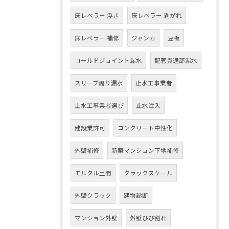
床レベラー 浮き
床レベラー 剥がれ
床レベラー 補修
ジャンカ
豆板
コールドジョイント漏水
配管貫通部漏水
スリーブ周り漏水
止水工事業者
止水工事業者選び
止水注入
建設業許可
コンクリート中性化
外壁補修
新築マンション下地補修
モルタル土間
クラックスケール
外壁クラック
建物診断
マンション外壁
外壁ひび割れ