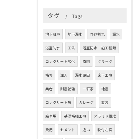
タグ
Tags
地下駐車
地下漏水
ひび割れ
漏水
浴室防水
工法
浴室防水 施工種類
コンクリート劣化
原因
クラック
補修
注入
漏水原因
床下工事
業者
耐震補強
一軒家
地震
コンクリート床
ガレージ
塗装
駐車場
基礎補強工事
アラミド繊維
費用
セメント
違い
吹付左官