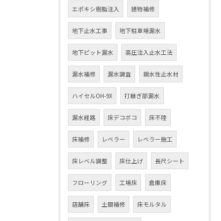
エポキシ樹脂注入
建物補修
地下止水工事
地下駐車場漏水
地下ピット漏水
高圧注入止水工法
漏水補修
漏水調査
親水性止水材
ハイセルOH-9X
打継ぎ部漏水
漏水経路
床デコボコ
床不陸
床補修
レベラー
レベラー施工
床レベル調整
床仕上げ
長尺シート
フローリング
工場床
倉庫床
店舗床
土間補修
床モルタル