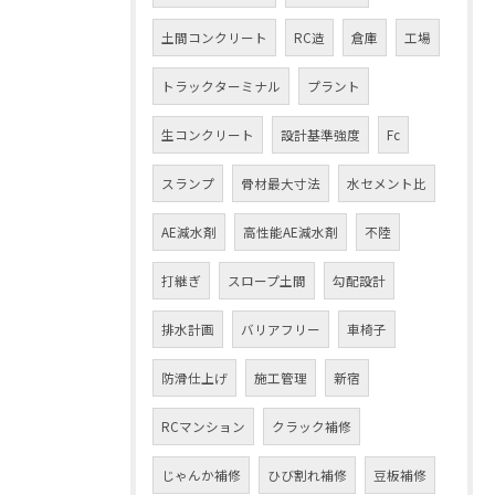
土間コンクリート
RC造
倉庫
工場
トラックターミナル
プラント
生コンクリート
設計基準強度
Fc
スランプ
骨材最大寸法
水セメント比
AE減水剤
高性能AE減水剤
不陸
打継ぎ
スロープ土間
勾配設計
排水計画
バリアフリー
車椅子
防滑仕上げ
施工管理
新宿
RCマンション
クラック補修
じゃんか補修
ひび割れ補修
豆板補修