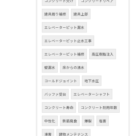
コンクリート欠け
コンクリートリペア
建具周り補修
建具上部
エレベーターピット漏水
エレベーターピット止水工事
エレベーターピット補修
高圧樹脂注入
壁漏水
床からの湧水
コールドジョイント
地下水圧
バッファ受台
エレベーターシャフト
コンクリート寿命
コンクリート耐用年数
中性化
鉄筋腐食
爆裂
塩害
凍害
建物メンテナンス