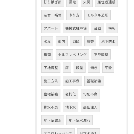
打ち継ぎ部
漏電
火災
居住者迷惑
左官 補修
やり方
モルタル造形
アパート
機械式駐車場
台風
横転
水没
都内
23区
調査
地下防水
種類
セルフレベリング
不陸調整
下地調整
床
段差
傾き
平滑
施工方法
施工事例
基礎補強
住宅補強
老朽化
勾配不良
排水不良
地下水
高圧注入
地下室漏水
地下室水漏れ
エフロレッセンス
地下水浸入