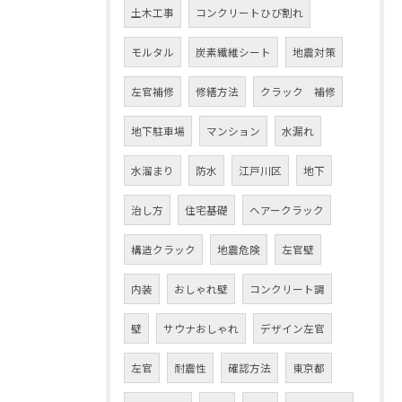
土木工事
コンクリートひび割れ
モルタル
炭素繊維シート
地震対策
左官補修
修繕方法
クラック 補修
地下駐車場
マンション
水漏れ
水溜まり
防水
江戸川区
地下
治し方
住宅基礎
ヘアークラック
構造クラック
地震危険
左官壁
内装
おしゃれ壁
コンクリート調
壁
サウナおしゃれ
デザイン左官
左官
耐震性
確認方法
東京都