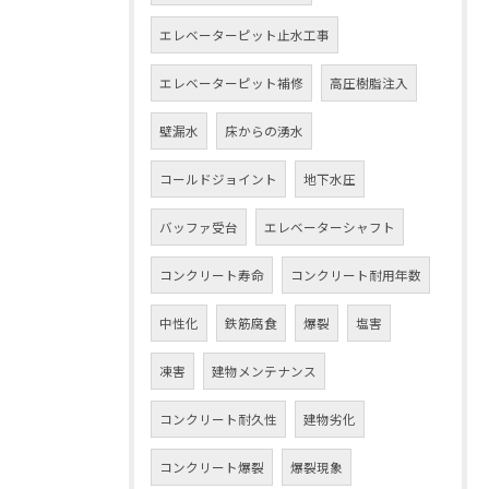
エレベーターピット止水工事
エレベーターピット補修
高圧樹脂注入
壁漏水
床からの湧水
コールドジョイント
地下水圧
バッファ受台
エレベーターシャフト
コンクリート寿命
コンクリート耐用年数
中性化
鉄筋腐食
爆裂
塩害
凍害
建物メンテナンス
コンクリート耐久性
建物劣化
コンクリート爆裂
爆裂現象