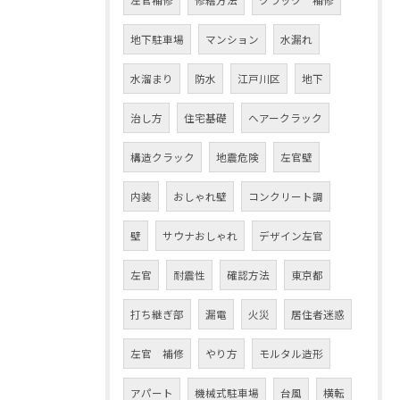
左官補修
修繕方法
クラック 補修
地下駐車場
マンション
水漏れ
水溜まり
防水
江戸川区
地下
治し方
住宅基礎
ヘアークラック
構造クラック
地震危険
左官壁
内装
おしゃれ壁
コンクリート調
壁
サウナおしゃれ
デザイン左官
左官
耐震性
確認方法
東京都
打ち継ぎ部
漏電
火災
居住者迷惑
左官 補修
やり方
モルタル造形
アパート
機械式駐車場
台風
横転