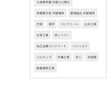
大規模修繕 外壁ひび割れ
修繕積立金 外壁補修
管理組合 外壁補修
欠損
東京
コンクリート
止水工事
左官工事
床レベラー
自己治癒コンクリート
バジリスク
バルチップ
外構工事
求人
未経験
断面補修工事