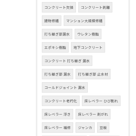
コンクリート欠損
コンクリート剥離
建物修繕
マンション大規模修繕
打ち継ぎ部漏水
ウレタン樹脂
エポキシ樹脂
地下コンクリート
コンクリート 打ち継ぎ 漏水
打ち継ぎ部 漏水
打ち継ぎ部 止水材
コールドジョイント 漏水
コンクリート老朽化
床レベラー ひび割れ
床レベラー 浮き
床レベラー 剥がれ
床レベラー 補修
ジャンカ
豆板