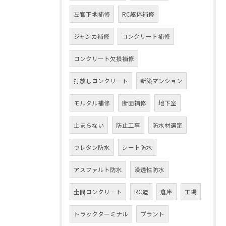
左官下地補修
RC躯体補修
ジャンカ補修
コンクリート補修
コンクリート欠損補修
打放しコンクリート
新築マンション
モルタル補修
断面補修
地下室
止まらない
防止工事
防水材選定
ウレタン防水
シート防水
アスファルト防水
浸透性防水
土間コンクリート
RC造
倉庫
工場
トラックターミナル
プラント