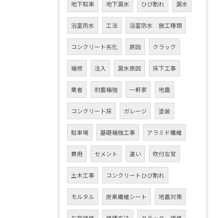
地下駐車
地下漏水
ひび割れ
漏水
浴室防水
工法
浴室防水 施工種類
コンクリート劣化
原因
クラック
補修
注入
漏水原因
床下工事
業者
耐震補強
一軒家
地震
コンクリート床
ガレージ
塗装
駐車場
基礎補強工事
アラミド繊維
費用
セメント
違い
吹付左官
土木工事
コンクリートひび割れ
モルタル
炭素繊維シート
地震対策