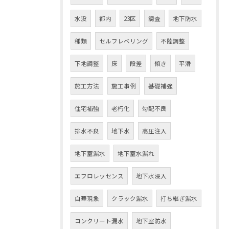
水没
都内
23区
調査
地下防水
種類
セルフレベリング
不陸調整
下地調整
床
段差
傾き
平滑
施工方法
施工事例
基礎補強
住宅補強
老朽化
勾配不良
排水不良
地下水
高圧注入
地下室漏水
地下室水漏れ
エフロレッセンス
地下水浸入
白華現象
クラック漏水
打ち継ぎ漏水
コンクリート漏水
地下室防水