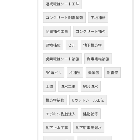
連続繊維シート工法
コンクリート耐震補強
下地補修
耐震補強工事
コンクリート補強
建物補強
ビル
地下構造物
炭素繊維シート補強
炭素繊維補強
RC造ビル
柱補強
梁補強
耐震壁
土間
防水工事
総合防水
構造物補修
Uカットシール工法
エポキシ樹脂注入
建物補修
地下止水工事
地下駐車場漏水