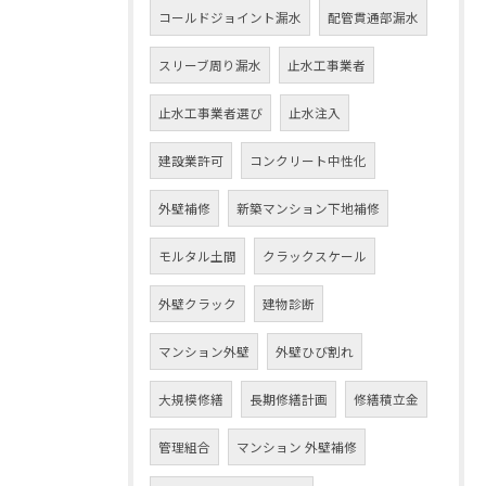
コールドジョイント漏水
配管貫通部漏水
スリーブ周り漏水
止水工事業者
止水工事業者選び
止水注入
建設業許可
コンクリート中性化
外壁補修
新築マンション下地補修
モルタル土間
クラックスケール
外壁クラック
建物診断
マンション外壁
外壁ひび割れ
大規模修繕
長期修繕計画
修繕積立金
管理組合
マンション 外壁補修