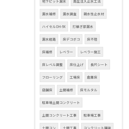
地下ピット漏水
高圧注入止水工法
漏水補修
漏水調査
親水性止水材
ハイセルOH-9X
打継ぎ部漏水
漏水経路
床デコボコ
床不陸
床補修
レベラー
レベラー施工
床レベル調整
床仕上げ
長尺シート
フローリング
工場床
倉庫床
店舗床
土間補修
床モルタル
駐車場土間コンクリート
土間コンクリート工事
駐車場工事
土間コン
土間工事
コンクリート舗装