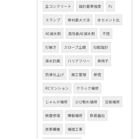
生コンクリート
設計基準強度
Fc
スランプ
骨材最大寸法
水セメント比
AE減水剤
高性能AE減水剤
不陸
打継ぎ
スロープ土間
勾配設計
排水計画
バリアフリー
車椅子
防滑仕上げ
施工管理
新宿
RCマンション
クラック補修
じゃんか補修
ひび割れ補修
豆板補修
断面修復
爆裂補修
鉄筋露出
炭素繊維
補強工事