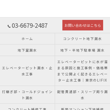
03-6679-2487
お問い合わせはこちら
ホーム
コンクリート地下漏水
地下室漏水
地下・半地下駐車場 漏水
エレベーターピットに水が溜
エレベーターピット漏水・止
まる原因と施工事例・価格帯
水工事
まで公開よく起きるエレベー
ター止水工事｜東京のLIFIX
打継ぎ部・コールドジョイン
配管貫通部・スリーブ周り漏
ト漏水
水
コンクリート補修工事
新築マンション下地補修